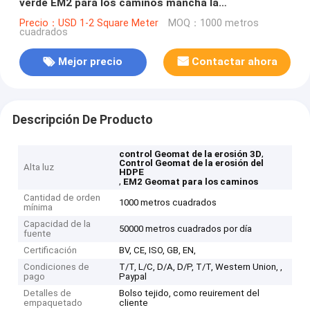
verde EM2 para los caminos mancha la
consolidación
Precio：USD 1-2 Square Meter
MOQ：1000 metros
cuadrados
Mejor precio
Contactar ahora
Descripción De Producto
,
control Geomat de la erosión 3D
Control Geomat de la erosión del
Alta luz
HDPE
,
EM2 Geomat para los caminos
Cantidad de orden
1000 metros cuadrados
mínima
Capacidad de la
50000 metros cuadrados por día
fuente
Certificación
BV, CE, ISO, GB, EN,
Condiciones de
T/T, L/C, D/A, D/P, T/T, Western Union, ,
pago
Paypal
Detalles de
Bolso tejido, como reuirement del
empaquetado
cliente