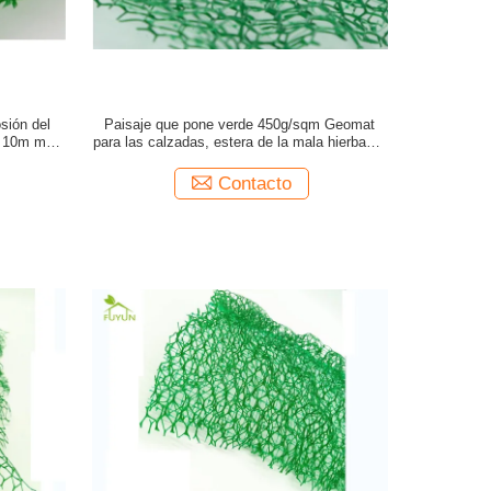
osión del
Paisaje que pone verde 450g/sqm Geomat
a 10m m
para las calzadas, estera de la mala hierba de
la tela de Geo del polietileno
Contacto