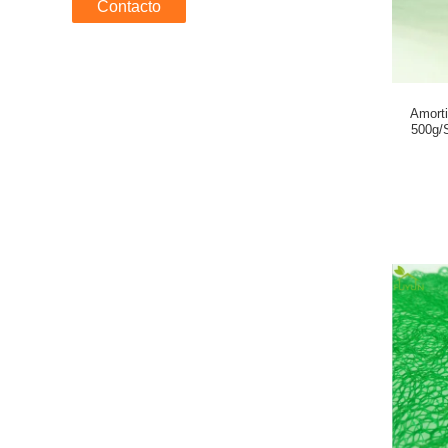
Contacto
Amort
500g/
Vege