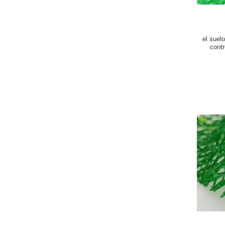
el suel
cont