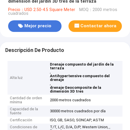
dimensión del jardín 3D tres de la terraza
Precio：USD 2.50-4.5 Square Meter
MOQ：2000 metros
cuadrados
Mejor precio
Contactar ahora
Descripción De Producto
Drenaje compuesto del jardín de la
terraza
,
Antihypertensive compuesto del
Alta luz
drenaje
,
drenaje Geocomposite de la
dimensión 3D tres
Cantidad de orden
2000 metros cuadrados
mínima
Capacidad de la
30000 metros cuadrados por día
fuente
Certificación
ISO, GB, SASO, SONCAP, ASTM
Condiciones de
T/T, L/C, D/A, D/P, Western Union, ,