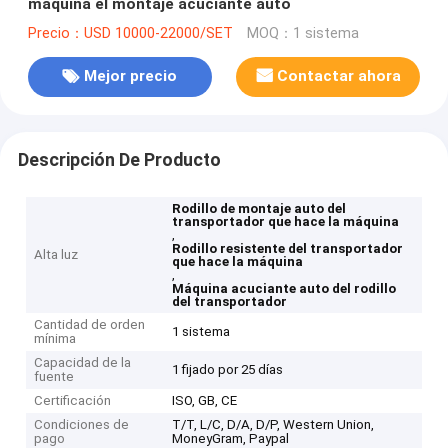
máquina el montaje acuciante auto
Precio：USD 10000-22000/SET
MOQ：1 sistema
Mejor precio
Contactar ahora
Descripción De Producto
Rodillo de montaje auto del
transportador que hace la máquina
,
Rodillo resistente del transportador
Alta luz
que hace la máquina
,
Máquina acuciante auto del rodillo
del transportador
Cantidad de orden
1 sistema
mínima
Capacidad de la
1 fijado por 25 días
fuente
Certificación
ISO, GB, CE
Condiciones de
T/T, L/C, D/A, D/P, Western Union,
pago
MoneyGram, Paypal