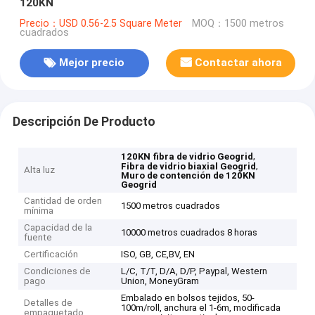
120KN
Precio：USD 0.56-2.5 Square Meter
MOQ：1500 metros
cuadrados
Mejor precio
Contactar ahora
Descripción De Producto
,
120KN fibra de vidrio Geogrid
,
Fibra de vidrio biaxial Geogrid
Alta luz
Muro de contención de 120KN
Geogrid
Cantidad de orden
1500 metros cuadrados
mínima
Capacidad de la
10000 metros cuadrados 8 horas
fuente
Certificación
ISO, GB, CE,BV, EN
Condiciones de
L/C, T/T, D/A, D/P, Paypal, Western
pago
Union, MoneyGram
Embalado en bolsos tejidos, 50-
Detalles de
100m/roll, anchura el 1-6m, modificada
empaquetado